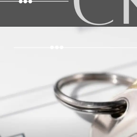
Opening
https://www.cklein.com.br/checklist-de-vistoria-para-o-seu-imovel/