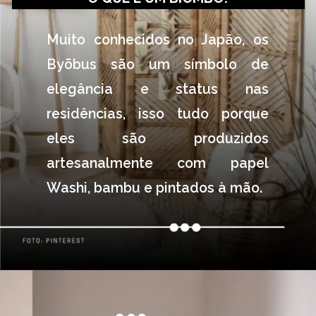
Muito conhecidos no Japão, os 
Byōbus são um símbolo de 
elegância e status nas 
residências, isso tudo porque 
eles são produzidos 
artesanalmente com papel 
Washi, bambu e pintados à mão.