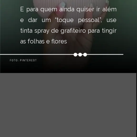
E para quem ainda quiser ir além 
e dar um “toque pessoal”, use 
tinta spray de grafiteiro para tingir 
as folhas e flores