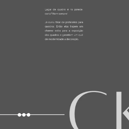
Já ouviu falar de prateleiras para 
quadros. Então elas trazem um 
charme extra para a exposição 
dos quadros e garantem um quê 
de modernidade a decoração.