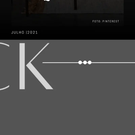
Lugar de quadro é na parede, 
certo? Nem sempre!