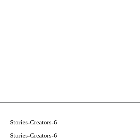
Use velas, candelabros ou 
abajures com lâmpadas 
incandescentes, ou que 
imitem esse tom amarelo-
alaranjado.
Stories-Creators-6
Stories-Creators-6