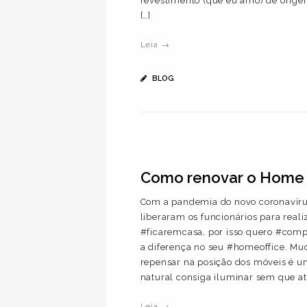
revestimento (que eu amo) de origem
[…]
Leia →
BLOG
Como renovar o Home 
Com a pandemia do novo coronavíru
liberaram os funcionários para real
#ficaremcasa, por isso quero #comp
a diferença no seu #homeoffice. Mu
repensar na posição dos móveis é u
natural consiga iluminar sem que atr
Leia →