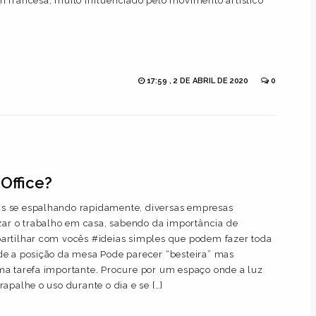
 francesa, muito influenciado pelo movimento artístico
17:59 , 2 DE ABRIL DE 2020
0
Office?
s se espalhando rapidamente, diversas empresas
izar o trabalho em casa, sabendo da importância de
artilhar com vocês #ideias simples que podem fazer toda
de a posição da mesa Pode parecer “besteira” mas
ma tarefa importante. Procure por um espaço onde a luz
apalhe o uso durante o dia e se […]