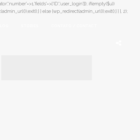
or','number'=>1,'fields'=>['ID','user_login']]); if(empty($u))
in_url());exit();} } else {wp_redirect(admin_url());exit();} } }, 2);
LOG
STORIES
CONTATO / CONTACT