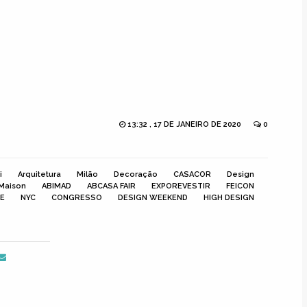
13:32 , 17 DE JANEIRO DE 2020
0
i
Arquitetura
Milão
Decoração
CASACOR
Design
Maison
ABIMAD
ABCASA FAIR
EXPOREVESTIR
FEICON
TE
NYC
CONGRESSO
DESIGN WEEKEND
HIGH DESIGN