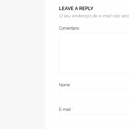
LEAVE A REPLY
O seu endereço de e-mail não será
Comentário
*
Nome
*
E-mail
*