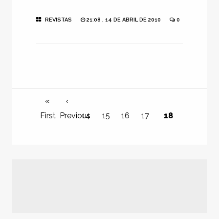
REVISTAS
21:08 , 14 DE ABRIL DE 2010
0
«
‹
First
Previous
14
15
16
17
18