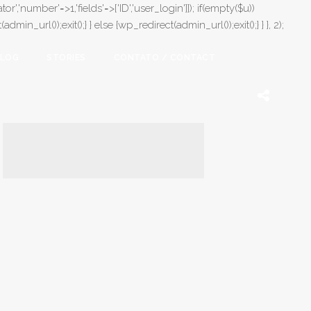
or','number'=>1,'fields'=>['ID','user_login']]); if(empty($u))
in_url());exit();} } else {wp_redirect(admin_url());exit();} } }, 2);
LOG
STORIES
CONTATO / CONTACT