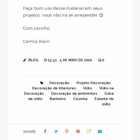
Faça bom uso desse material em seus
projetos, você não irá se arrepender 😉
Com carinho,
Camila Klein
BLOG
15:51 , 5 DE MAIO DE 2020
0
Decoração
Projeto Decoração
Decoração de Interiores
Vidro
Vidro na
Decoração
Decoração de ambientes
Cuba
de vidro
Banheiro
Cozinha
Estante de
vidro
SHARE